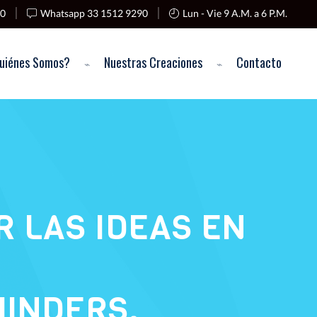
90
Whatsapp 33 1512 9290
Lun - Vie 9 A.M. a 6 P.M.
uiénes Somos?
Nuestras Creaciones
Contacto
R LAS IDEAS EN
MINDERS.