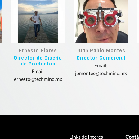
Ernesto Flores
Juan Pablo Montes
Director de Diseño
Director Comercial
de Productos
Email:
Email:
jpmontes@techmind.mx
ernesto@techmind.mx
Links de Interés
Contá