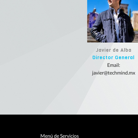
Javier de Alba
Director General
Email:
javier@techmind.mx
Menú de Servicios